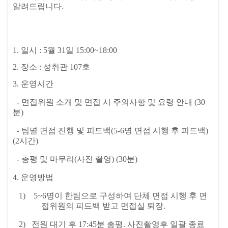
알려드립니다.
1.
일시
:
5
월
31
일
15:00~18:00
2.
장소
:
성취관
107
호
3.
운영시간
-
면접위원 소개 및 면접 시 주의사항 및 요령 안내
(30
분)
- 팀별 면접 진행 및 피드백
(5-6
명 면접 시행 후 피드백
)
(2시간)
- 총평 및 마무리
(
사진 촬영
)
(30분)
4.
운영방법
1)
5~6
명이 한팀으로 구성하여 단체 면접 시행 후 면
접위원의 피드백 받고 면접실 퇴장.
2)
전원 대기 후
17:45
분 총평. 사진촬영후 일괄 종료