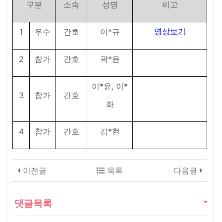
구분
소속
성명
비고
1
*
영상보기
우수
간호
이
규
2
*
참가
간호
곽
윤
*
,
*
이
윤
이
3
참가
간호
화
4
*
참가
간호
김
현
이전글
목록
다음글
댓글목록